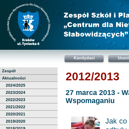
Kandydaci
Uczni
Zespół
2012/2013
Aktualności
2024/2025
27 marca 2013 - 
2023/2024
Wspomaganiu
2022/2023
2021/2022
2020/2021
Jak co
2019/2020
2018/2019