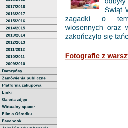
odbyły
2017/2018
Świąt 
2016/2017
zagadki o tema
2015/2016
wiosennych oraz 
2014/2015
zakończyło się tań
2013/2014
2012/2013
2011/2012
Fotografie z wars
2010/2011
2009/2010
Darczyńcy
Zamówienia publiczne
Platforma zakupowa
Linki
Galeria zdjęć
Wirtualny spacer
Film o Ośrodku
Facebook